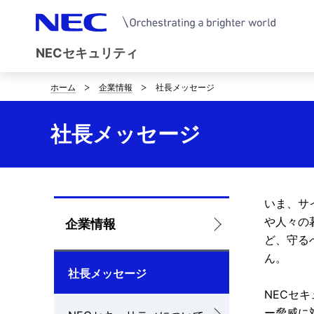
NECセキュリティ
ホーム
企業情報
社長メッセージ
B
r
社長メッセージ
e
a
d
いま、サ
L
や人々の
企業情報
c
ど、守る
o
r
ん。
社長メッセージ
c
u
NECセ
a
m
ー脅威に