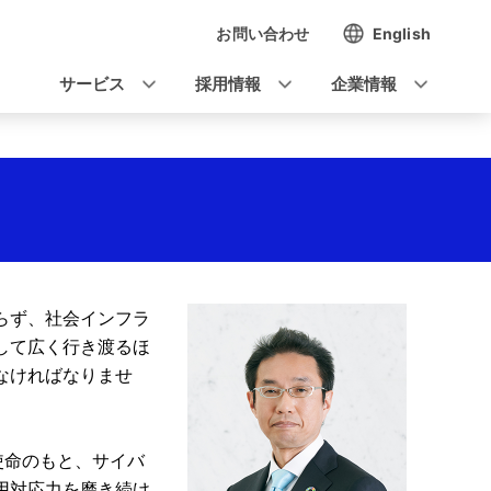
お問い合わせ
English
ナ
ビ
サービス
採用情報
企業情報
ゲ
ー
シ
ョ
ン
らず、社会インフラ
して広く行き渡るほ
なければなりませ
使命のもと、サイバ
用対応力を磨き続け