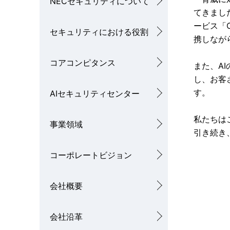
NECセキュリティについて
l
てきました。
b
ービス「
セキュリティにおける役割
N
n
携しなが
a
a
コアコンピタンス
また、A
v
v
し、お客
i
す。
AIセキュリティセンター
i
g
g
私たちは
事業領域
a
引き続き
a
t
コーポレートビジョン
t
i
i
会社概要
o
o
n
会社沿革
n