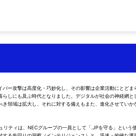
イバー攻撃は高度化・巧妙化し、その影響は企業活動にとどま
暮らしにも及ぶ時代となりました。デジタルが社会の神経網と
べき領域は拡大し、それに対する備えもまた、進化させていか
キュリティは、NECグループの一員として「.JPを守る」という
対する先回りの洞察（インテリジェンス）と、迅速・的確な運