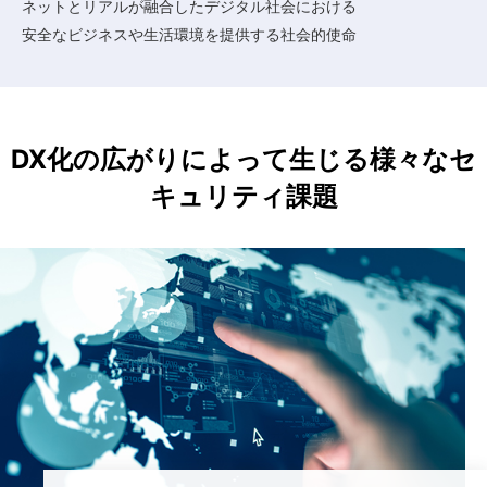
ネットとリアルが融合したデジタル社会における
n
安全なビジネスや生活環境を提供する社会的使命
a
v
i
DX化の広がりによって生じる様々なセ
g
キュリティ課題
a
t
i
o
n