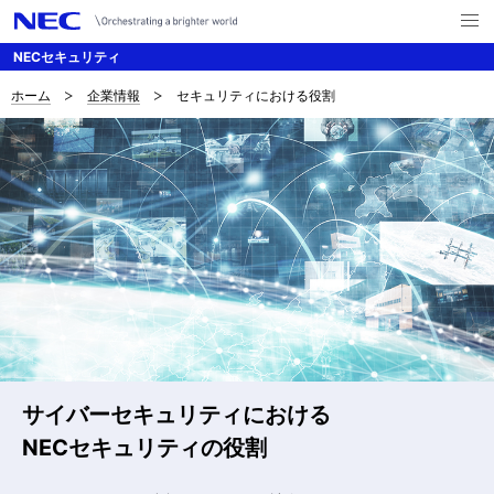
メ
ニ
NECセキュリティ
ュ
ー
を
ホーム
企業情報
セキュリティにおける役割
B
ナ
開
く
ビ
r
ゲ
e
ー
a
シ
d
ョ
c
ン
r
u
サイバーセキュリティにおける
m
NECセキュリティの役割
b