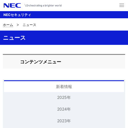
メ
ニ
NECセキュリティ
ュ
ー
を
ホーム
ニュース
B
ナ
開
く
ビ
r
ニュース
ゲ
e
ー
a
コンテンツメニュー
シ
L
d
ョ
o
c
ン
c
新着情報
r
a
2025年
u
l
2024年
m
N
b
2023年
a