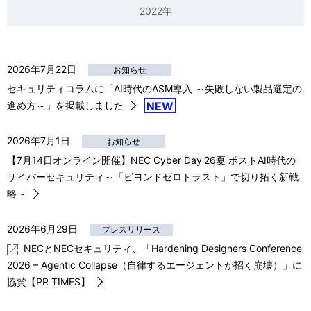
n
2022年
v
a
i
v
2026年7月22日
お知らせ
g
i
セキュリティコラムに「AI時代のASM導入 ～失敗しない製品選定の
a
進め方～」を掲載しました
NEW
g
t
a
2026年7月1日
お知らせ
i
【7月14日オンライン開催】NEC Cyber Day'26夏 ポストAI時代の
t
o
サイバーセキュリティ～「ビヨンドゼロトラスト」で切り拓く新戦
i
略～
n
o
2026年6月29日
プレスリリース
n
NECとNECセキュリティ、「Hardening Designers Conference
2026 – Agentic Collapse（自律するエージェントが招く崩壊）」に
協賛【PR TIMES】