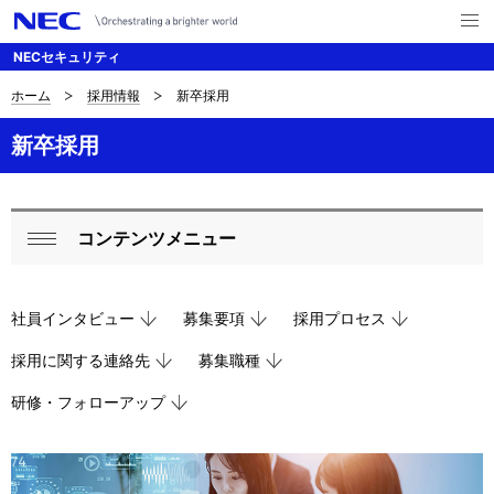
メ
ニ
NECセキュリティ
ュ
ー
を
ホーム
採用情報
新卒採用
B
ナ
開
く
ビ
r
新卒採用
ゲ
e
ー
a
コンテンツメニュー
シ
L
閉
d
ョ
o
じ
c
ン
社員インタビュー
募集要項
採用プロセス
る
c
r
採用に関する連絡先
募集職種
a
u
研修・フォローアップ
l
m
N
b
a