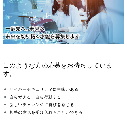
n
v
a
i
v
g
i
a
g
t
a
i
このような方の応募をお待ちしていま
t
o
す。
i
n
o
サイバーセキュリティに興味がある
自ら考える、自ら行動する
n
新しいチャレンジに喜びを感じる
相手の意見を受け入れることができる