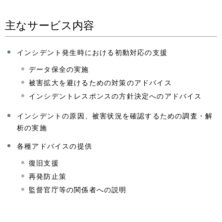
n
主なサービス内容
a
v
インシデント発生時における初動対応の支援
i
データ保全の実施
g
被害拡大を避けるための対策のアドバイス
インシデントレスポンスの方針決定へのアドバイス
a
t
インシデントの原因、被害状況を確認するための調査・解
析の実施
i
各種アドバイスの提供
o
復旧支援
n
再発防止策
監督官庁等の関係者への説明