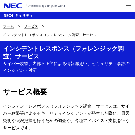
メ
ニ
NECセキュリティ
ュ
ー
を
ホーム
サービス
B
ナ
開
インシデントレスポンス（フォレンジック調査）サービス
く
ビ
r
ゲ
インシデントレスポンス（フォレンジック調
e
査）サービス
ー
a
サイバー攻撃、内部不正等による情報漏えい、セキュリティ事故の
シ
インシデント対応
d
ョ
c
ン
サービス概要
r
u
インシデントレスポンス（フォレンジック調査）サービスは、サイ
バー攻撃等によるセキュリティインシデントが発生した際に、原因
m
究明や状況把握を行うための調査や、各種アドバイス・支援を行う
b
サービスです。