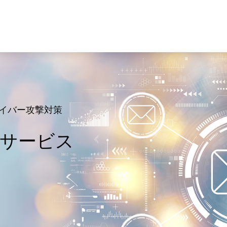
て
イバー攻撃対策
を包括的に支援
）
 セキュリティ
や生活を提供す
練サービス
視化サービス
合した
策を目指す
社会的使命