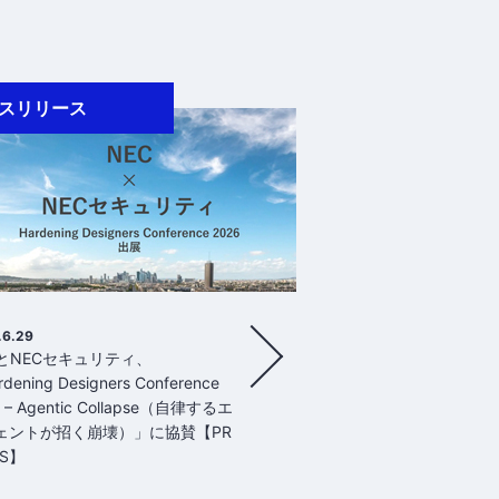
スリリース
.6.29
CとNECセキュリティ、
dening Designers Conference
 – Agentic Collapse（自律するエ
ェントが招く崩壊）」に協賛【PR
ES】