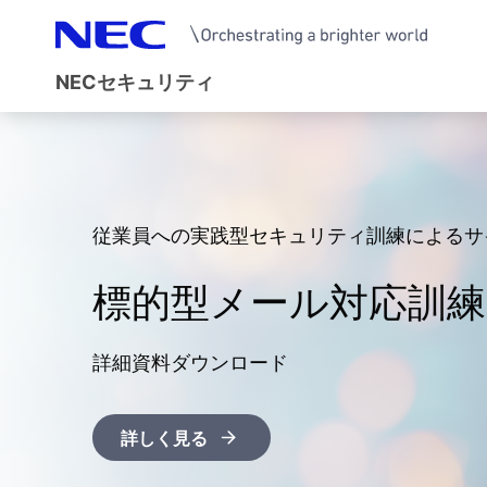
NECセキュリティ
デジタル社会におい
従業員への実践型セキュリティ訓練によるサ
企業のセキュリティの脆弱性を可視化し防御
CyIOC（サイオック
Agentic AI技術 ×
より安全なビジネス
標的型メール対応訓
外部IT資産リスク可
る
NEC独自のインテリジェンスとAI技術を融
AIを活用し網羅的で効率的なセキュリティ対
詳しく見る
次世代サイバーセキュリティサービス
詳細資料ダウンロード
詳細資料ダウンロード
NECセキュリティの
詳しく見る
詳しく見る
詳しく見る
詳しく見る
詳しく見る