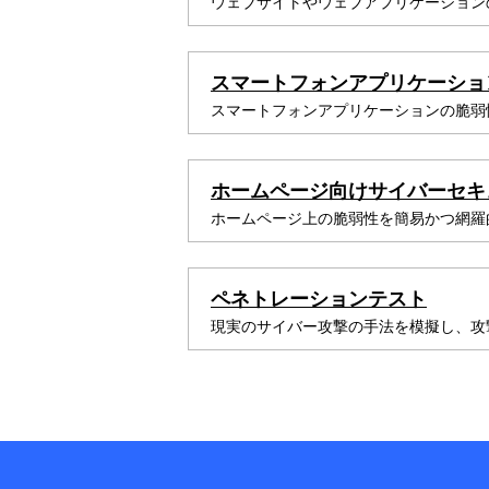
ウェブサイトやウェブアプリケーション
b
n
スマートフォンアプリケーショ
スマートフォンアプリケーションの脆弱
a
v
ホームページ向けサイバーセキ
i
ホームページ上の脆弱性を簡易かつ網羅
g
a
ペネトレーションテスト
現実のサイバー攻撃の手法を模擬し、攻
t
i
o
n